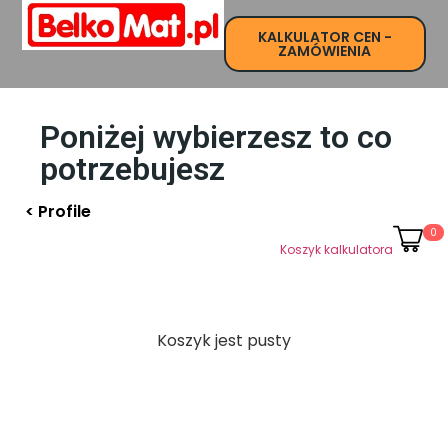
KALKULATOR CEN -
Strona Główna
ZAMÓWIENIA
Poniżej wybierzesz to co
potrzebujesz
< Profile
0
Koszyk kalkulatora
Koszyk jest pusty