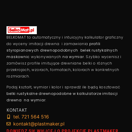
BELKOMAT to automatyczny i intuicyjny kalkulator graficzny
do wyceny imitacji drewna i zamawiania
profili
styropianowych drewnopodobnych belek rustykalnych
maskownic
wykonywanych
na wymiar
. Szybko wycenisz i
zamówisz profile imitujące drewniane belki o różnych
przekrojach, wzorach, formatach, kolorach w konkretnych
rozmiarach.
Podaj kształt, wymiar i kolor i sprawdź ile będą kosztować
belki rustykalne drewnopodobne w kalkulatorze imitacji
drewna na wymiar
.
KONTAKT
tel. 721 564 516
kontakt@plastmaker.pl
DOWIEDZ SIĘ WIĘJCEJ O PROJEKCIE PLASTMAKER