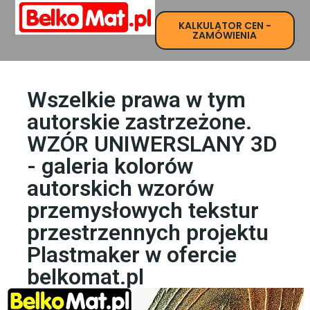
KALKULATOR CEN -
Strona Główna
ZAMÓWIENIA
Wszelkie prawa w tym
autorskie zastrzeżone.
WZÓR UNIWERSLANY 3D
- galeria kolorów
autorskich wzorów
przemysłowych tekstur
przestrzennych projektu
Plastmaker w ofercie
belkomat.pl