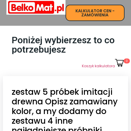
KALKULATOR CEN -
Strona Główna
ZAMÓWIENIA
Poniżej wybierzesz to co
potrzebujesz
0
Koszyk kalkulatora
zestaw 5 próbek imitacji
drewna Opisz zamawiany
kolor, a my dodamy do
zestawu 4 inne
najładniejsze próbniki.