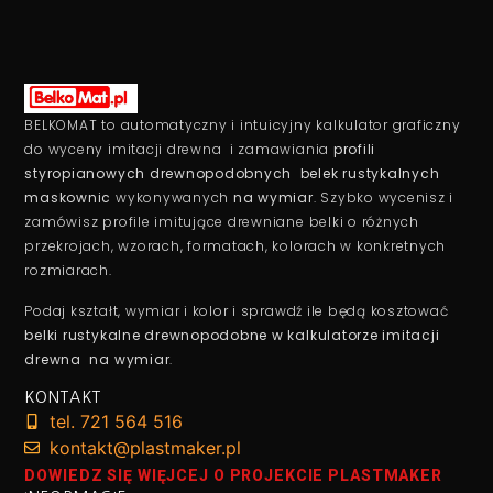
BELKOMAT to automatyczny i intuicyjny kalkulator graficzny
do wyceny imitacji drewna i zamawiania
profili
styropianowych drewnopodobnych belek rustykalnych
maskownic
wykonywanych
na wymiar
. Szybko wycenisz i
zamówisz profile imitujące drewniane belki o różnych
przekrojach, wzorach, formatach, kolorach w konkretnych
rozmiarach.
Podaj kształt, wymiar i kolor i sprawdź ile będą kosztować
belki rustykalne drewnopodobne w kalkulatorze imitacji
drewna na wymiar
.
KONTAKT
tel. 721 564 516
kontakt@plastmaker.pl
DOWIEDZ SIĘ WIĘJCEJ O PROJEKCIE PLASTMAKER