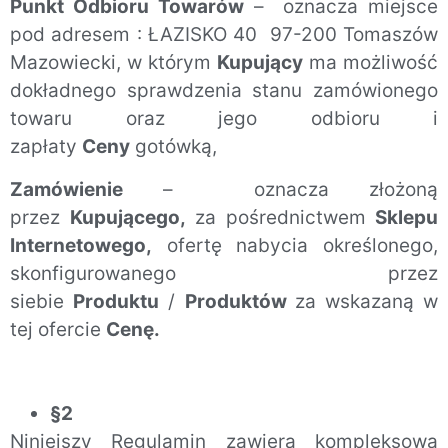
Punkt Odbioru Towarów
– oznacza miejsce
pod adresem : ŁAZISKO 40 97-200 Tomaszów
Mazowiecki, w którym
Kupujący
ma możliwość
dokładnego sprawdzenia stanu zamówionego
towaru oraz jego odbioru i
zapłaty
Ceny
gotówką,
Zamówienie
– oznacza złożoną
przez
Kupującego,
za pośrednictwem
Sklepu
Internetowego,
ofertę nabycia określonego,
skonfigurowanego przez
siebie
Produktu
/
Produktów
za wskazaną w
tej ofercie
Cenę.
§2
Niniejszy Regulamin zawiera kompleksową