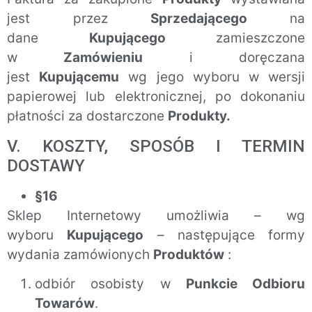
jest przez
Sprzedającego
na
dane
Kupującego
zamieszczone
w
Zamówieniu
i doręczana
jest
Kupującemu
wg jego wyboru w wersji
papierowej lub elektronicznej, po dokonaniu
płatności za dostarczone
Produkty.
V. KOSZTY, SPOSÓB I TERMIN
DOSTAWY
§16
Sklep Internetowy umożliwia – wg
wyboru
Kupującego
– następujące formy
wydania zamówionych
Produktów
:
odbiór osobisty w
Punkcie Odbioru
Towarów
.