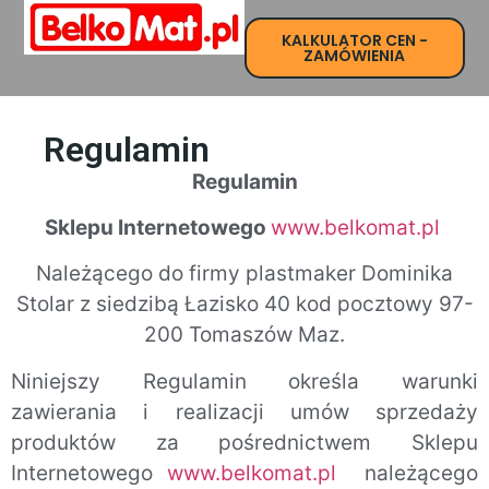
KALKULATOR CEN -
Strona Główna
ZAMÓWIENIA
Regulamin
Regulamin
Sklepu Internetowego
www.belkomat.pl
Należącego do firmy plastmaker Dominika
Stolar z siedzibą Łazisko 40 kod pocztowy 97-
200 Tomaszów Maz.
Niniejszy Regulamin określa warunki
zawierania i realizacji umów sprzedaży
produktów za pośrednictwem Sklepu
Internetowego
www.belkomat.pl
należącego