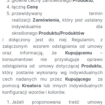
główne cechy zamówionego
Produktu
,
łączną
Cenę
przewidywany termin
realizacji
Zamówienia,
który jest ustalany
indywidualnie dla
określonego
Produktu/Produktów
i dołączony jest do niej Regulamin, z
załączonym wzorem odstąpienia od umowy
oraz informacją, że
Kupującemu
–
konsumentowi nie przysługuje oprawo
odstąpienia od umowy dotyczącej
Produktu
,
który zostanie wykonany wg indywidualnych
cech nadanych mu przez
Kupującego
za
pomocą
Kreatora
lub innych indywidualnych
konfiguracji wzorów i kolorów.
Jeżeli proponowana treść umowy