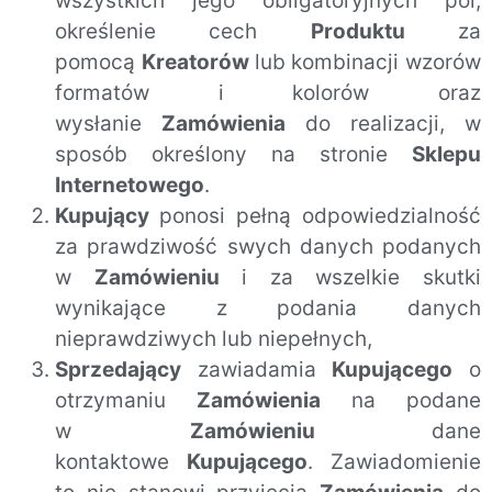
wszystkich jego obligatoryjnych pól,
określenie cech
Produktu
za
pomocą
Kreatorów
lub kombinacji wzorów
formatów i kolorów oraz
wysłanie
Zamówienia
do realizacji, w
sposób określony na stronie
Sklepu
Internetowego
.
Kupujący
ponosi pełną odpowiedzialność
za prawdziwość swych danych podanych
w
Zamówieniu
i za wszelkie skutki
wynikające z podania danych
nieprawdziwych lub niepełnych,
Sprzedający
zawiadamia
Kupującego
o
otrzymaniu
Zamówienia
na podane
w
Zamówieniu
dane
kontaktowe
Kupującego
. Zawiadomienie