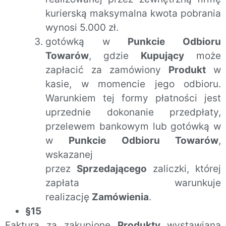
kurierską maksymalna kwota pobrania
wynosi 5.000 zł.
gotówką w
Punkcie Odbioru
Towarów
, gdzie
Kupujący
może
zapłacić za zamówiony
Produkt
w
kasie, w momencie jego odbioru.
Warunkiem tej formy płatności jest
uprzednie dokonanie przedpłaty,
przelewem bankowym lub gotówką w
w
Punkcie Odbioru Towarów
,
wskazanej
przez
Sprzedającego
zaliczki, której
zapłata warunkuje
realizację
Zamówienia
.
§15
Faktura za zakupione
Produkty
wystawiana