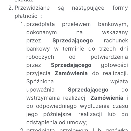
Przewidziane są następujące formy
płatności :
przedpłata przelewem bankowym,
dokonanym na wskazany
przez
Sprzedającego
rachunek
bankowy w terminie do trzech dni
roboczych od potwierdzenia
przez
Sprzedającego
gotowości
przyjęcia
Zamówienia
do realizacji.
Spóźniona wpłata
upoważnia
Sprzedającego
do
wstrzymania realizacji
Zamówienia
i
do odpowiedniego wydłużenia czasu
jego późniejszej realizacji lub do
odstąpienia od umowy;
przedpłata przelewem lub gotówką