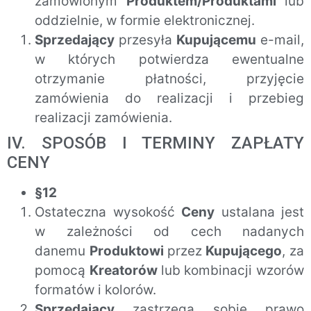
zamówionym
Produktem/Produktami
lub
oddzielnie, w formie elektronicznej.
Sprzedający
przesyła
Kupującemu
e-mail,
w których potwierdza ewentualne
otrzymanie płatności, przyjęcie
zamówienia do realizacji i przebieg
realizacji zamówienia.
IV. SPOSÓB I TERMINY ZAPŁATY
CENY
§12
Ostateczna wysokość
Ceny
ustalana jest
w zależności od cech nadanych
danemu
Produktowi
przez
Kupującego
, za
pomocą
Kreatorów
lub kombinacji wzorów
formatów i kolorów.
Sprzedający
zastrzega sobie prawo