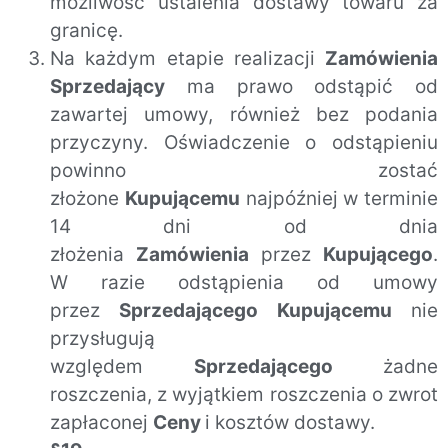
możliwość ustalenia dostawy towaru za
granicę.
Na każdym etapie realizacji
Zamówienia
Sprzedający
ma prawo odstąpić od
zawartej umowy, również bez podania
przyczyny. Oświadczenie o odstąpieniu
powinno zostać
złożone
Kupującemu
najpóźniej w terminie
14 dni od dnia
złożenia
Zamówienia
przez
Kupującego
.
W razie odstąpienia od umowy
przez
Sprzedającego Kupującemu
nie
przysługują
względem
Sprzedającego
żadne
roszczenia, z wyjątkiem roszczenia o zwrot
zapłaconej
Ceny
i kosztów dostawy.