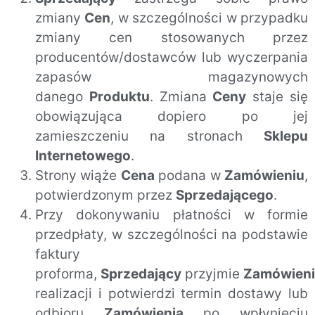
zmiany
Cen
, w szczególności w przypadku
zmiany cen stosowanych przez
producentów/dostawców lub wyczerpania
zapasów magazynowych
danego
Produktu
. Zmiana
Ceny
staje się
obowiązująca dopiero po jej
zamieszczeniu na stronach
Sklepu
Internetowego
.
Strony wiąże
Cena
podana w
Zamówieniu
,
potwierdzonym przez
Sprzedającego
.
Przy dokonywaniu płatności w formie
przedpłaty, w szczególności na podstawie
faktury
proforma,
Sprzedający
przyjmie
Zamówieni
realizacji i potwierdzi termin dostawy lub
odbioru
Zamówienia
po wpłynięciu