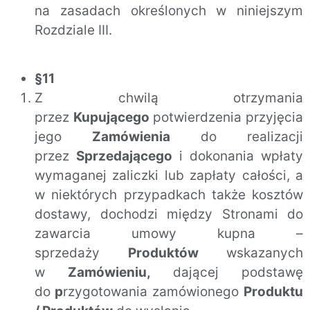
na zasadach określonych w niniejszym
Rozdziale III.
§11
Z chwilą otrzymania
przez
Kupującego
potwierdzenia przyjęcia
jego
Zamówienia
do realizacji
przez
Sprzedającego
i dokonania wpłaty
wymaganej zaliczki lub zapłaty całości, a
w niektórych przypadkach także kosztów
dostawy, dochodzi między Stronami do
zawarcia umowy kupna –
sprzedaży
Produktów
wskazanych
w
Zamówieniu,
dającej podstawę
do
p
rzygotowania zamówionego
Produktu