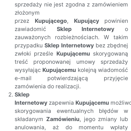
sprzedaży nie jest zgodna z zamówieniem
złożonym
przez
Kupującego
,
Kupujący
powinien
zawiadomić
Sklep Internetowy
o
zauważonych rozbieżnościach. W takim
przypadku
Sklep Internetowy
bez zbędnej
zwłoki prześle
Kupującemu
skorygowaną
treść proponowanej umowy sprzedaży
wysyłając
Kupującemu
kolejną wiadomość
e-mail potwierdzającą przyjęcie
zamówienia do realizacji.
Sklep
Internetowy
zapewnia
Kupującemu
możliw
skorygowania ewentualnych błędów w
składanym
Zamówieniu
, jego zmiany lub
anulowania, aż do momentu wpłaty