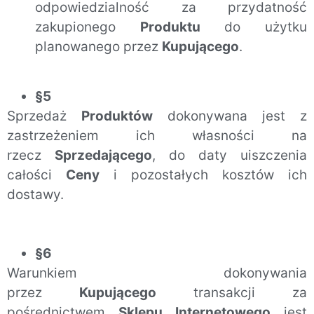
odpowiedzialność za przydatność
zakupionego
Produktu
do użytku
planowanego przez
Kupującego
.
§5
Sprzedaż
Produktów
dokonywana jest z
zastrzeżeniem ich własności na
rzecz
Sprzedającego
, do daty uiszczenia
całości
Ceny
i pozostałych kosztów ich
dostawy.
§6
Warunkiem dokonywania
przez
Kupującego
transakcji za
pośrednictwem
Sklepu Internetowego
jest