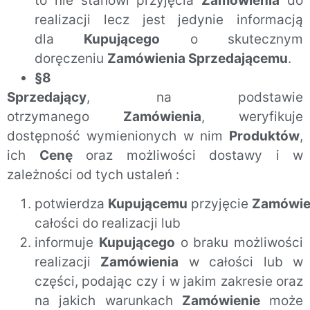
to nie stanowi przyjęcia
Zamówienia
do
realizacji lecz jest jedynie informacją
dla
Kupującego
o skutecznym
doręczeniu
Zamówienia Sprzedającemu
.
§8
Sprzedający
, na podstawie
otrzymanego
Zamówienia
, weryfikuje
dostępność wymienionych w nim
Produktów
,
ich
Cenę
oraz możliwości dostawy i w
zależności od tych ustaleń :
potwierdza
Kupującemu
przyjęcie
Zamówie
całości do realizacji lub
informuje
Kupującego
o braku możliwości
realizacji
Zamówienia
w całości lub w
części, podając czy i w jakim zakresie oraz
na jakich warunkach
Zamówienie
może